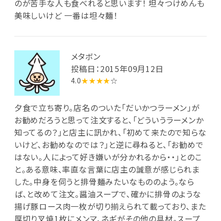
のが苦手な人も食べれると思います！ 坦々つけめんも
美味しいけど 一番は坦々麺！
メタボン
投稿日：2015年09月12日
4.0
★★★★
☆
夕食で立ち寄り。店名のついた「だいかつラーメン」が
お勧めだろうと思って注文すると、「どういうラーメンか
知ってるの？」と店主に訊かれ、「初めて来たので知らな
いけど、お勧めなのでは？」と逆に尋ねると、「お勧めで
はない。人によって好き嫌いが分かれるから・・」とのこ
と。ある意味、率直な言葉に店主の誠意が感じられま
した。中身を伺うと排骨麺みたいなもののよう。なら
ば、と改めて注文。醤油スープで、確かに排骨のような
揚げ豚ロース肉一枚が切り揃えられて載っており、また
厚切り叉焼1枚にメンマ、ネギがその他の具材。スープ