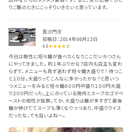
りご飯のときにこっそりいきたいと思っています。
毘沙門天
投稿日：2014年06月12日
4.0
★★★★
☆
今日は無性に坦々麺が食べたくなりここだいかつさん
にやってきました。 約１年ぶりかな？店内も店主も変わ
らずで、メニューも見ず迷わず坦々麺大盛りで！ 待つこ
と１０分。大盛りってこんなに多かったかな？と思いつ
つメニューをみると坦々麺８００円中盛り１００円大盛
り２００円だった。上にのっている挽肉とスープのゴマペ
ーストの相性が抜群。てか、大盛りは麺が多すぎて最後
麺が伸びててスープも薄くなりつつあり、中盛りライス
だったな。でも旨いよね～。