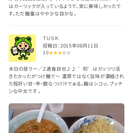
はガーリックが入っているようで、実に美味しかったで
す。ただ麺量はやや少な目かな。
ＴＵＳＫ
投稿日：2015年08月11日
3.0
★★★
☆☆
本日の昼ラー／２連食目也♪♪ ゛初゛はガッツリ活
きたかったがつけ麺で～ 濃厚ではなく旨味が濃縮され
た程好い甘・辛・酸なつけ汁でぁる。麺はシコッ，プッチ
ンな中太です 。