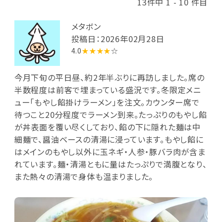
13件中 1 - 10 件目
メタボン
投稿日：2026年02月28日
4.0
★★★★
☆
今月下旬の平日昼、約2年半ぶりに再訪しました。席の
半数程度は前客で埋まっている盛況です。冬限定メニ
ュー「もやし餡掛けラーメン」を注文。カウンター席で
待つこと20分程度でラーメン到来。たっぷりのもやし餡
が丼表面を覆い尽くしており、餡の下に隠れた麺は中
細麺で、醤油ベースの清湯に浸っています。もやし餡に
はメインのもやし以外に玉ネギ・人参・豚バラ肉が含ま
れています。麺・清湯ともに量はたっぷりで満腹となり、
また熱々の清湯で身体も温まりました。