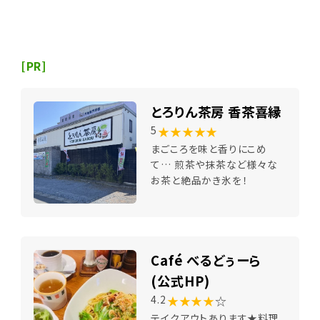
[PR]
とろりん茶房 香茶喜縁
★★★★★
5
まごころを味と香りにこめ
て… 煎茶や抹茶など様々な
お茶と絶品かき氷を！
Café べるどぅーら
(公式HP)
★★★★
☆
4.2
テイクアウトあります★料理