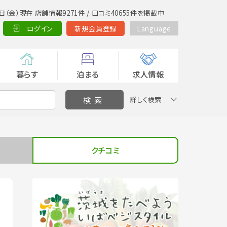
日（金）現在 店舗情報9271件 / 口コミ40655件を掲載中
ログイン
新規会員登録
Language
暮らす
泊まる
求人情報
詳しく検索
クチコミ