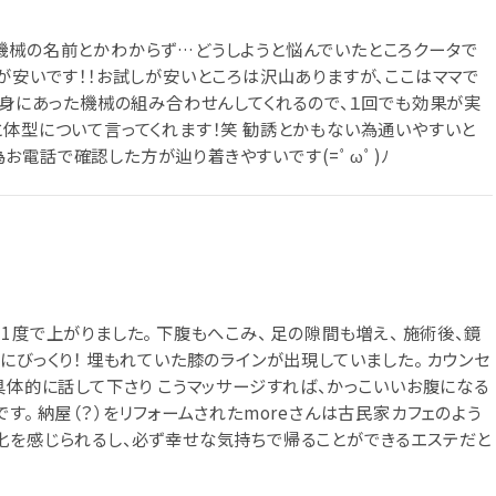
機械の名前とかわからず…どうしようと悩んでいたところクータで
が安いです！！お試しが安いところは沢山ありますが、ここはママで
自身にあった機械の組み合わせんしてくれるので、１回でも効果が実
と体型について言ってくれます！笑 勧誘とかもない為通いやすいと
お電話で確認した方が辿り着きやすいです(=ﾟωﾟ)ﾉ
1度で上がりました。 下腹もへこみ、 足の隙間も増え、 施術後、鏡
にびっくり！ 埋もれていた膝のラインが出現していました。 カウンセ
具体的に話して下さり こうマッサージすれば、かっこいいお腹になる
す。 納屋（？）をリフォームされたmoreさんは古民家カフェのよう
化を感じられるし、必ず幸せな気持ちで帰ることができるエステだと