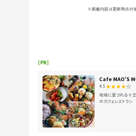
※掲載内容は更新時点の情
[PR]
Cafe MAO'S 
★★★★
☆
4.5
地域に愛される十
のカフェレストラン