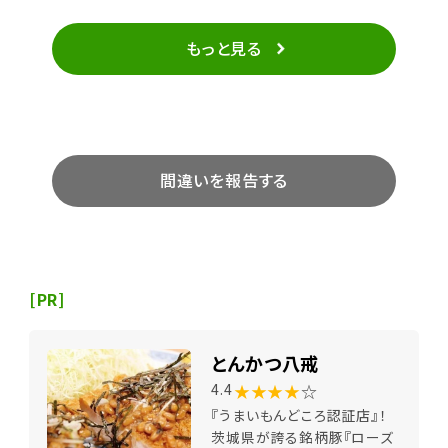
かりました。体型に合ったサイズの相談にも気軽にのっ
て下さり、親切に対応してもらえました。 来年の春夏に
もっと見る
向けてMosaiqueのTシャツがとっても気になっている
私。 このお店に出会えて良かったと思っています。 遊び
に行ってみて下さい♪いつも気さくで明るい店長さん
が出迎えてくれますよ!!
間違いを報告する
[PR]
とんかつ八戒
★★★★
☆
4.4
『うまいもんどころ認証店』！
茨城県が誇る銘柄豚『ローズ