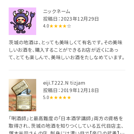
ニックネーム
投稿日：2023年12月29日
4.0
★★★★
☆
茨城の地酒は、とっても美味しくて有名です。その美味
しいお酒を、購入することができるお店が近くにあっ
て、とても楽しんで、美味しいお酒をたしなめています。
eiji.T222.N tizjam
投稿日：2019年12月18日
5.0
★★★★★
「唎酒師」と最高難度の「日本酒学講師」両方の資格を
取得され、茨城の地酒を知りつくしている五代目店主、
塚本光司さんの店。刺身には濃い目で【辛口の武勇】が