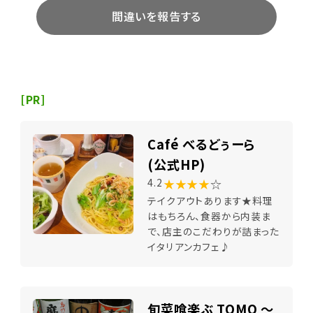
間違いを報告する
[PR]
Café べるどぅーら
(公式HP)
★★★★
☆
4.2
テイクアウトあります★料理
はもちろん、食器から内装ま
で、店主のこだわりが詰まった
イタリアンカフェ♪
旬菜喰楽ぶ TOMO ～