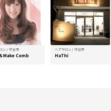
ロン / 守谷市
ヘアサロン / 守谷市
r＆Make Comb
HaThi