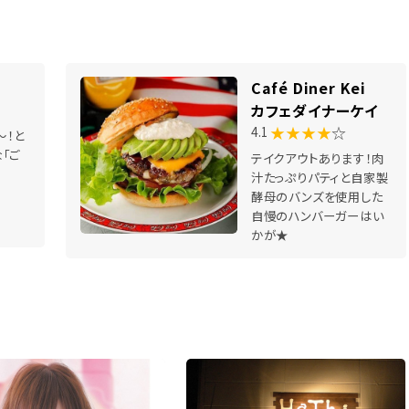
Café Diner Kei
カフェダイナーケイ
★★★★
☆
4.1
～！と
「ご
テイクアウトあります！肉
汁たっぷりパティと自家製
酵母のバンズを使用した
自慢のハンバーガーはい
かが★