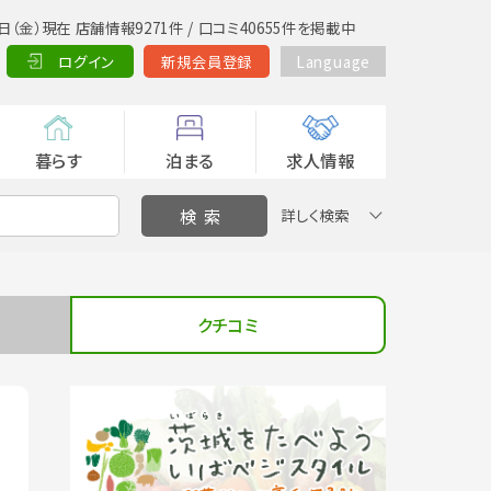
日（金）現在 店舗情報9271件 / 口コミ40655件を掲載中
ログイン
新規会員登録
Language
暮らす
泊まる
求人情報
詳しく検索
クチコミ