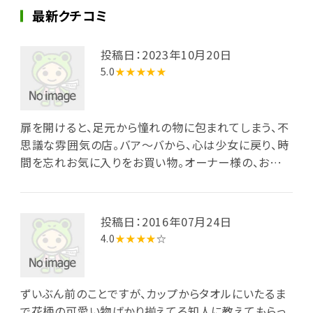
最新クチコミ
投稿日：2023年10月20日
5.0
★★★★★
扉を開けると、足元から憧れの物に包まれてしまう、不
思議な雰囲気の店。バア～バから、心は少女に戻り、時
間を忘れお気に入りをお買い物。オーナー様の、お人
柄の良さと、品の良いお洒落な物選びに、すっかり魅了
された30年来のフアンの1人です。和ものでレアアウト
している、我が家でも、ここの商品は、魔法をかけた様
投稿日：2016年07月24日
に溶け込み、見ているだけで、心を３０歳も若返った気
4.0
★★★★
☆
分にさせてくれる、お勧めしたいお店です。
ずいぶん前のことですが、カップからタオルにいたるま
で花柄の可愛い物ばかり揃えてる知人に教えてもらっ