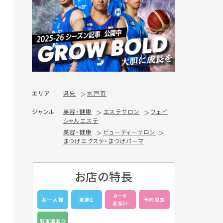
エリア
県央
水戸市
ジャンル
美容・健康
エステサロン
フェイ
シャルエステ
美容・健康
ビューティーサロン
まつげエクステ・まつげパーマ
お店の特長
カード
お一人様
友達と
予約限定
支払い
駐車場あり