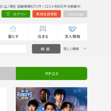
日（土）現在 店舗情報9271件 / 口コミ40655件を掲載中
ログイン
新規会員登録
Language
暮らす
泊まる
求人情報
詳しく検索
クチコミ