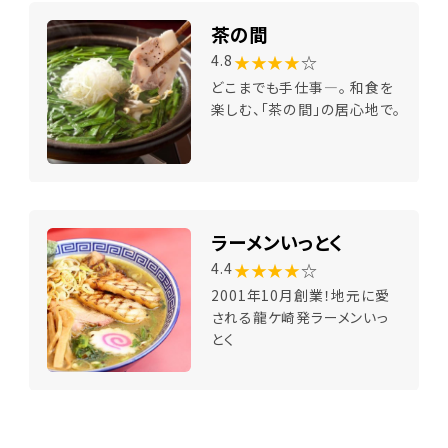
茶の間
★★★★
☆
4.8
どこまでも手仕事―。 和食を
楽しむ、「茶の間」の居心地で。
ラーメンいっとく
★★★★
☆
4.4
2001年10月創業！地元に愛
される龍ケ崎発ラーメンいっ
とく