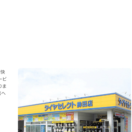
＆快
ービ
りま
店へ