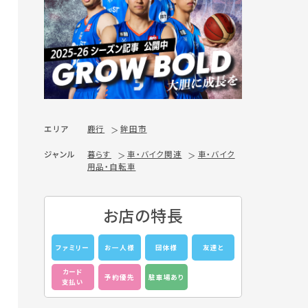
エリア
鹿行
鉾田市
ジャンル
暮らす
車・バイク関連
車・バイク
用品・自転車
お店の特長
ファミリー
お一人様
団体様
友達と
カード
予約優先
駐車場あり
支払い