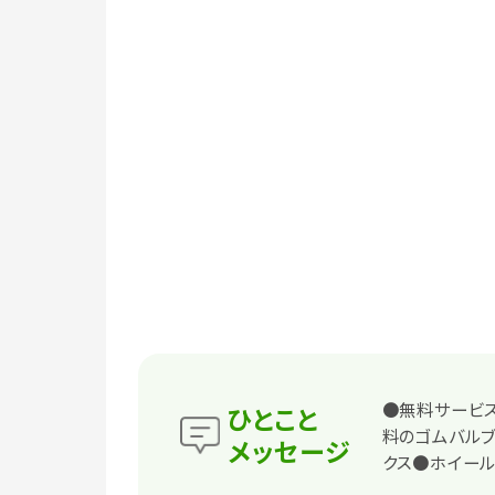
●無料サービ
ひとこと
料のゴムバル
メッセージ
クス●ホイー