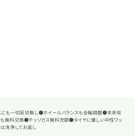
スにも一切妥協無し●ホイールバランスも全輪調整●本来有
ブも無料交換●チッソガス無料充鎮●タイヤに優しい中性ワッ
ルは洗浄してお返し