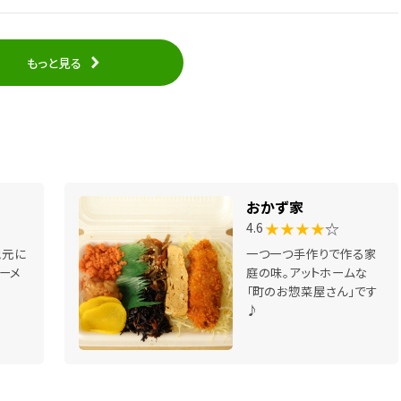
もっと見る
おかず家
★★★★
☆
4.6
地元に
一つ一つ手作りで作る家
ーメ
庭の味。アットホームな
「町のお惣菜屋さん」です
♪