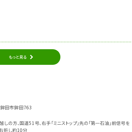
もっと見る
城県鉾田市鉾田763
しの方、国道51号、右手「ミニストップ」先の「第一石油」前信号を
右折し約10分