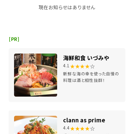
現在お知らせはありません
[PR]
海鮮和食 いづみや
★★★★
☆
4.1
新鮮な海の幸を使った自慢の
料理は酒と相性抜群！
clann as prime
★★★★
☆
4.4