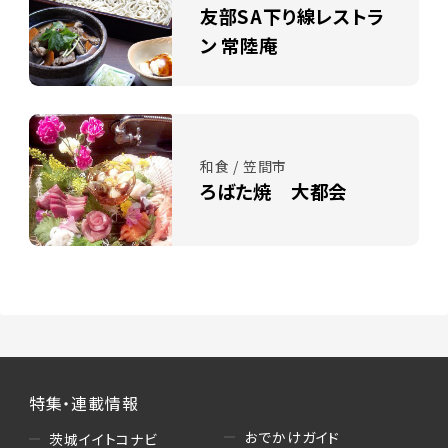
友部SA下り線レストラ
ン 常陸庵
和食 / 笠間市
ろばた焼 大都会
特集・連載情報
おでかけガイド
茨城イイトコナビ