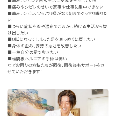
■痛み、シビレで日常生活に支障をきたしている
■痛みやシビレのせいで家事や仕事に集中できない
■痛み、シビレ、ツッパリ感がなく朝までぐっすり眠りた
い
■つらい症状を薬や湿布でごまかし続ける生活から抜
け出したい
■O脚になってしまった足を真っ直ぐに戻したい
■身体の歪み、姿勢の悪さを改善したい
■一生自分の足で歩きたい
■椎間板ヘルニアの手術は怖い
などお困りの方私たちが回復、回復後もサポートをさ
せていただきます！