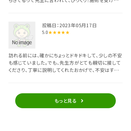
らきてるって先生に言われて、びっくり！施術を受けて
とをおすすめします！
からもう2週間が経ったけど、頭痛は一度もないの。 先
生も優しくて親切だし、しばらく月イチで通うつもり。
投稿日：2023年05月17日
5.0
★★★★★
訪れる前には、確かにちょっとドキドキして、少しの不安
も感じていました。でも、先生方がとても親切に接して
くださり、丁寧に説明してくれたおかげで、不安はすっ
かり消えてしまいました。 初めて通う前は、「痛みが本
当に取れるのかな？完治するのかな？」という不安が頭
をよぎりました。けれど、始めてみたら痛みが少しずつ
薄れてきて、今では安堵感と喜びが心を満たしていま
もっと見る
す。 おすすめです。病院でも治らなかったけどもうすぐ
完治しそうです。騙されたと思って行ってみて下さい！