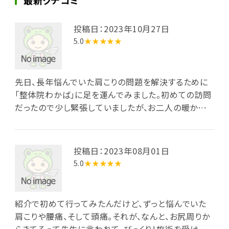
最新クチコミ
投稿日：2023年10月27日
5.0
★★★★★
先日、長年悩んでいた肩こりの問題を解決するために
「整体院わかば」に足を運んでみました。初めての訪問
だったので少し緊張していましたが、お二人の暖かい
対応とプロの技術にすぐに安心しました。 施術開始前
に、私の体の状態や悩みを詳しく聞いてくれ、その上で
最適な施術を提案してくれました。実際の施術も丁寧
投稿日：2023年08月01日
で、痛みを感じることなくリラックスして受けることが
5.0
★★★★★
できました。施術後は、肩の重さや緊張がほぐれている
のを実感でき、長年の肩こりが嘘のように消え去りまし
た。 「整体院わかば」の技術とサービスには本当に感謝
紹介で初めて行ってみたんだけど、ずっと悩んでいた
しています。これからも定期的に通いたいと思っていま
肩こりや腰痛、そして頭痛。それが、なんと、お尻周りか
す。肩こりに悩んでいる方には、ぜひ一度試してみるこ