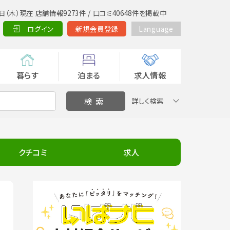
日（木）現在 店舗情報9273件 / 口コミ40648件を掲載中
ログイン
新規会員登録
Language
暮らす
泊まる
求人情報
詳しく検索
クチコミ
求人