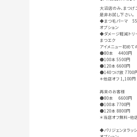
大沼店のみ、まつげ
是非お試し下さい。
◆まつ毛パーマ 55
オプション
◆ダメージ軽減トリー
まつエク
アイメニュー初めて
●80本 4400円
●100本 5500円
●120本 6600円
●140つけ放 7700
＊他店オフ 1,100円
再来のお客様
●80本 6600円
●100本 7700円
●120本 8800円
＊当店オフ無料・他店
◆パリジェンヌラッシ
オプション