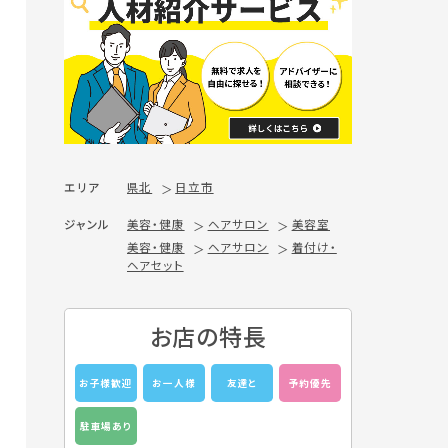
エリア
県北
日立市
ジャンル
美容・健康
ヘアサロン
美容室
美容・健康
ヘアサロン
着付け・
ヘアセット
お店の特長
お子様歓迎
お一人様
友達と
予約優先
駐車場あり