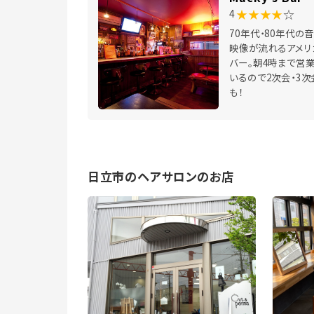
★★★★
☆
4
70年代・80年代の
映像が流れるアメリ
バー。朝4時まで営
いるので2次会・3次
も！
日立市のヘアサロンのお店