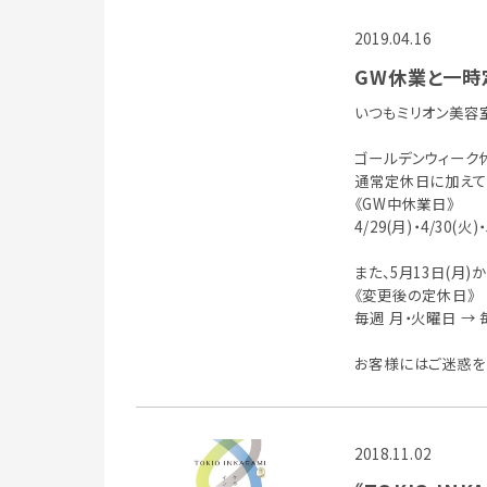
2019.04.16
GW休業と一時
いつもミリオン美容
ゴールデンウィーク
通常定休日に加えて5
《GW中休業日》
4/29(月)・4/30(火)・
また、5月13日(月
《変更後の定休日》
毎週 月・火曜日 →
お客様にはご迷惑を
2018.11.02