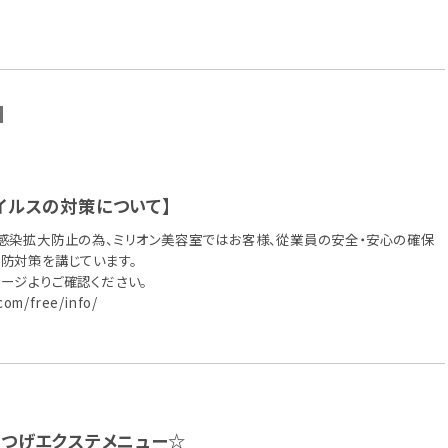
N
イルスの対策について】
感染拡大防止の為、ミリオン美容室ではお客様、從業員の安全・安心の確保
防対策を講じています。
ージよりご確認ください。
.com/free/info/
まつげエクステメニュー☆