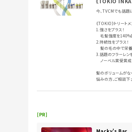
｟TOKIO IN
今、TVCMでも話題に
｟TOKIO｠トリート
1.強さをプラス！
毛髪強度を140%
2.持続性をプラス！
髪の毛の中で栄養分
3.話題のフラーレン
ノーベル賞受賞成分
髪のボリュームがな
悩みの方、ご相談下
[PR]
Macky's Bar