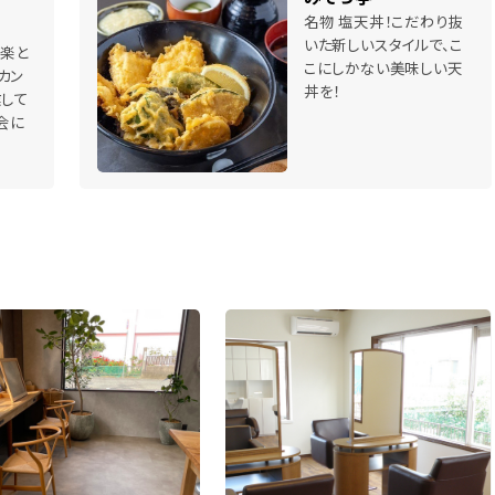
名物 塩天丼！こだわり抜
いた新しいスタイルで、こ
音楽と
こにしかない美味しい天
カン
丼を！
業して
会に