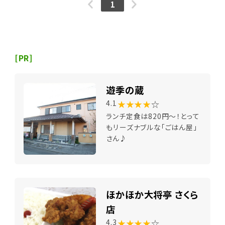
1
[PR]
遊季の蔵
★★★★
☆
4.1
ランチ定食は820円～！とって
もリーズナブルな「ごはん屋」
さん♪
ほかほか大将亭 さくら
店
★★★★
☆
4.3