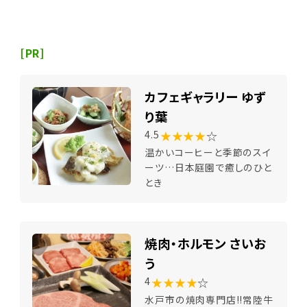
[PR]
カフェギャラリー ゆず
り葉
★★★★
☆
4.5
温かいコーヒーと季節のスイ
ーツ…日本庭園で癒しのひと
とき
焼肉・ホルモン さいお
う
★★★★
☆
4
水戸市の焼肉専門店!!常陸牛