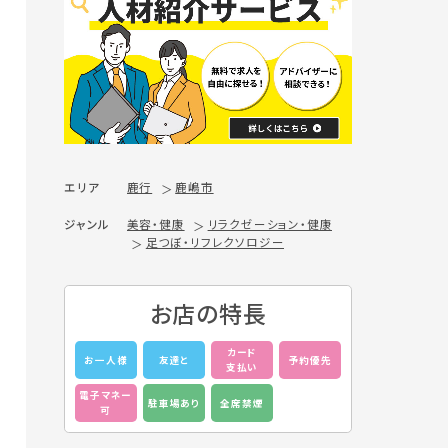
エリア
鹿行
鹿嶋市
ジャンル
美容・健康
リラクゼーション・健康
足つぼ・リフレクソロジー
お店の特長
カード
お一人様
友達と
予約優先
支払い
電子マネー
駐車場あり
全席禁煙
可