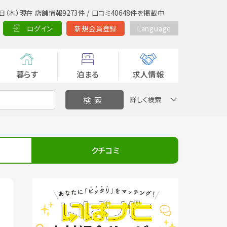
日（木）現在 店舗情報9273件 / 口コミ40648件を掲載中
ログイン
新規会員登録
Language
暮らす
泊まる
求人情報
詳しく検索
クチコミ