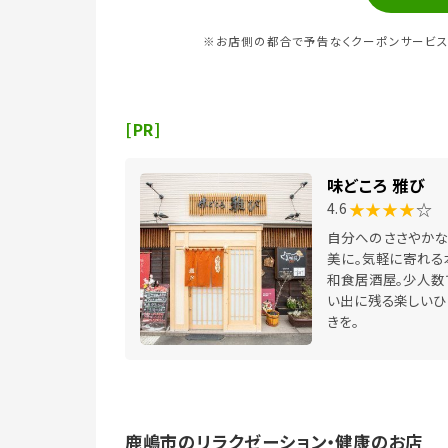
※お店側の都合で予告なくクーポンサービス
[PR]
味どころ 雅び
★★★★
☆
4.6
自分へのささやかな
美に。気軽に寄れる
和食居酒屋。少人数
い出に残る楽しいひ
きを。
鹿嶋市のリラクゼーション・健康のお店