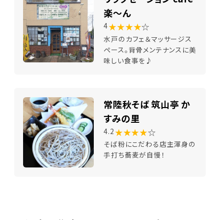
楽～ん
★★★★
☆
4
水戸のカフェ＆マッサージス
ペース。背骨メンテナンスに美
味しい食事を♪
常陸秋そば 筑山亭 か
すみの里
★★★★
☆
4.2
そば粉にこだわる店主渾身の
手打ち蕎麦が自慢！