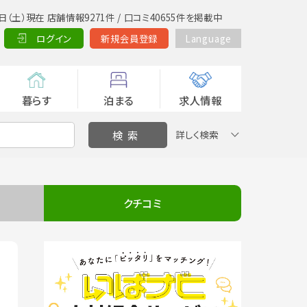
日（土）現在 店舗情報9271件 / 口コミ40655件を掲載中
ログイン
新規会員登録
Language
暮らす
泊まる
求人情報
詳しく検索
クチコミ