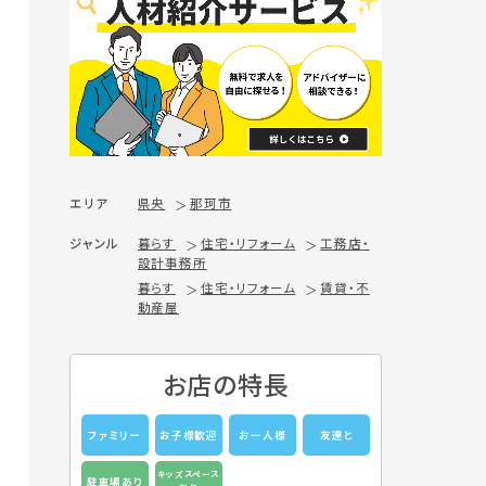
エリア
県央
那珂市
ジャンル
暮らす
住宅・リフォーム
工務店・
設計事務所
暮らす
住宅・リフォーム
賃貸・不
動産屋
お店の特長
ファミリー
お子様歓迎
お一人様
友達と
キッズスペース
駐車場あり