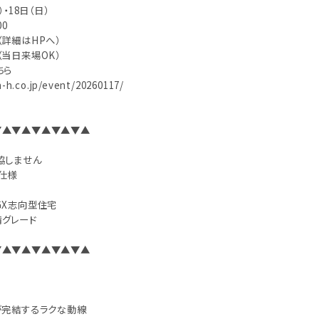
・18日（日）
00
詳細はHPへ）
当日来場OK）
ちら
a-h.co.jp/event/20260117/
▼▲▼▲▼▲▼▲▼▲
協しません
仕様
GX志向型住宅
グレード
▼▲▼▲▼▲▼▲▼▲
が完結するラクな動線