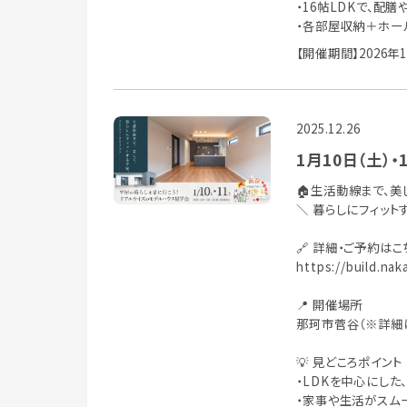
・16帖LDKで、配
・各部屋収納＋ホー
【開催期間】2026年
2025.12.26
1月10日（土）
🏠生活動線まで、美
＼ 暮らしにフィット
🔗 詳細・ご予約は
https://build.nak
📍 開催場所
那珂市菅谷（※詳細
💡 見どころポイント
・LDKを中心にし
・家事や生活がスム