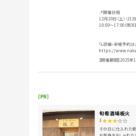
📍開催日程
12月20日（土）・21
10:00〜17:00（雨
🔍詳細・来場予約は
https://www.naka
【開催期間】2025年1
[PR]
旬肴酒場板火
★★★
☆☆
3
その日に仕入れた
お刺身をおしゃれな