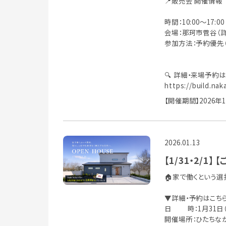
📍販売会 開催情報
時間：10:00〜17:00
会場：那珂市菅谷（
参加方法：予約優先
🔍 詳細・来場予約
https://build.nak
【開催期間】2026年
2026.01.13
【1/31・2/1
🏠家で働くという
▼詳細・予約はこち
日 時：1月31日（土）
開催場所：ひたちなか