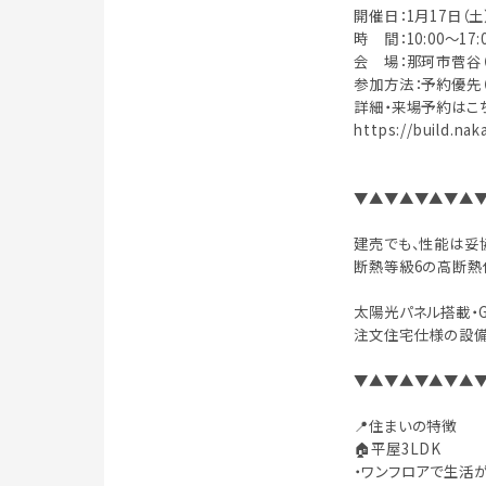
開催日：1月17日（土）
時 間：10:00〜17:
会 場：那珂市菅谷（
参加方法：予約優先（
詳細・来場予約はこ
https://build.nak
▼▲▼▲▼▲▼▲
建売でも、性能は妥
断熱等級6の高断熱
太陽光パネル搭載・
注文住宅仕様の設備
▼▲▼▲▼▲▼▲
📍住まいの特徴
🏠平屋3LDK
・ワンフロアで生活