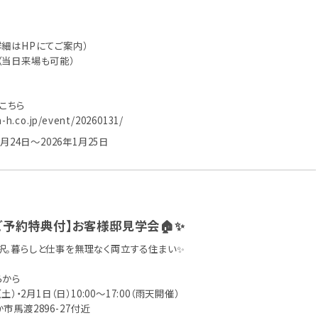
詳細はHPにてご案内）
（当日来場も可能）
はこちら
a-h.co.jp/event/20260131/
1月24日～2026年1月25日
】 【ご予約特典付】お客様邸見学会🏠✨
選択。暮らしと仕事を無理なく両立する住まい✨
らから
・2月1日（日）10:00〜17:00（雨天開催）
市馬渡2896-27付近