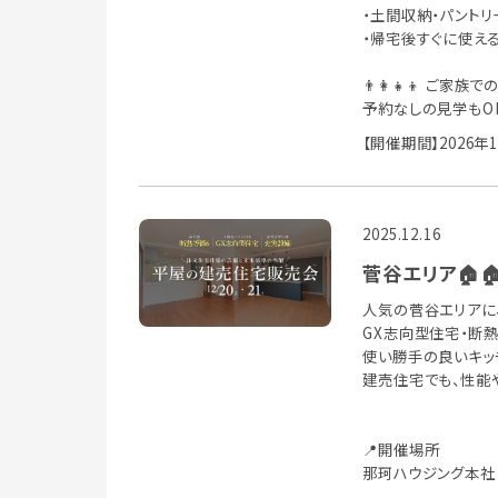
・土間収納・パント
・帰宅後すぐに使え
👨‍👩‍👧‍👦 ご
予約なしの見学もO
【開催期間】2026年
2025.12.16
菅谷エリア🏠
人気の菅谷エリアに
GX志向型住宅・断
使い勝手の良いキッ
建売住宅でも、性能
📍開催場所
那珂ハウジング本社