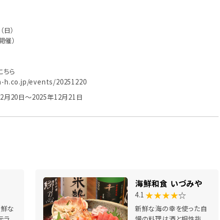
日（日）
天開催）
こちら
-h.co.jp/events/20251220
2月20日～2025年12月21日
海鮮和食 いづみや
★★★★
☆
4.1
新鮮な
新鮮な海の幸を使った自
テラ
慢の料理は酒と相性抜