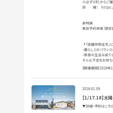
※必ずURLからご確
詳 細：
https:
🎁特典
事前予約来場（限定数）
📍「店舗併用住宅」
・暮らしとのバランス
・家族の生活は成り
そんな不安をお持ち
【開催期間】2026年
2026.01.09
【1/17.18
▼詳細・予約はこち