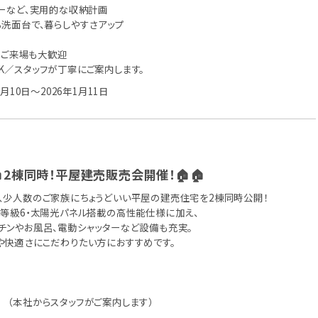
リーなど、実用的な収納計画
る洗面台で、暮らしやすさアップ
家族でのご来場も大歓迎
K／スタッフが丁寧にご案内します。
1月10日～2026年1月11日
2棟同時！平屋建売販売会開催！🏠🏠
、少人数のご家族にちょうどいい平屋の建売住宅を2棟同時公開！
熱等級6・太陽光パネル搭載の高性能仕様に加え、
チンやお風呂、電動シャッターなど設備も充実。
や快適さにこだわりたい方におすすめです。
 （本社からスタッフがご案内します）