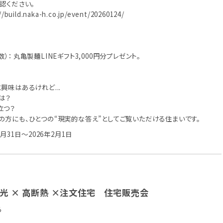
認ください。
//build.naka-h.co.jp/event/20260124/
： 丸亀製麺LINEギフト3,000円分プレゼント。
に興味はあるけれど...
は？
立つ？
の方にも、ひとつの“現実的な答え”としてご覧いただける住まいです。
1月31日～2026年2月1日
】太陽光 × 高断熱 ×注文住宅 住宅販売会
ら