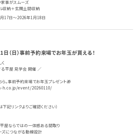
膳や家事がスムーズ
ル収納＋玄関土間収納
1月17日～2026年1月18日
・11日（日）事前予約来場でお年玉が貰える！
しく
する平屋 見学会 開催 ／
こちら。事前予約来場でお年玉プレゼント🎁
a-h.co.jp/event/20260110/
は下記リンクよりご確認ください）
た、平屋ならではの一体感ある間取り
ーズにつながる動線設計