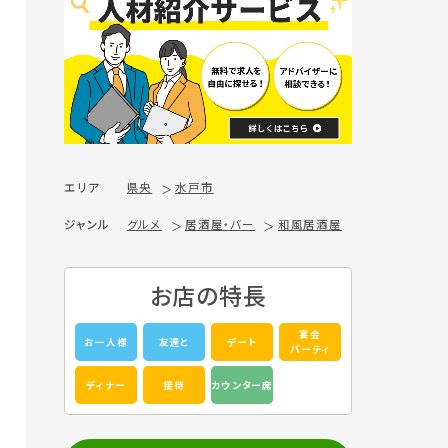
エリア
県央
水戸市
ジャンル
グルメ
居酒屋・バー
和風居酒屋
お店の特長
宴会
お一人様
友達と
デート
パーティ
ディナー
接待
カウンター席