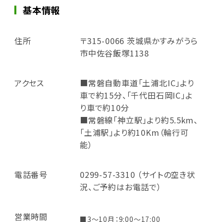
基本情報
住所
〒315-0066 茨城県かすみがうら
市中佐谷飯塚1138
アクセス
■常磐自動車道「土浦北IC」より
車で約15分、「千代田石岡IC」よ
り車で約10分
■常磐線「神立駅」より約5.5km、
「土浦駅」より約10Km（輪行可
能）
電話番号
0299-57-3310 （サイトの空き状
況、ご予約はお電話で）
営業時間
■3～10月：9:00～17:00