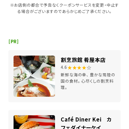
※お店側の都合で予告なくクーポンサービスを変更・中止す
る場合がございますのであらかじめご了承ください。
[PR]
割烹旅館 肴屋本店
★★★★
☆
4.6
新鮮な海の幸、 豊かな常陸の
国の食材。 心尽くしの割烹料
理。
Café Diner Kei カ
フェダイナーケイ