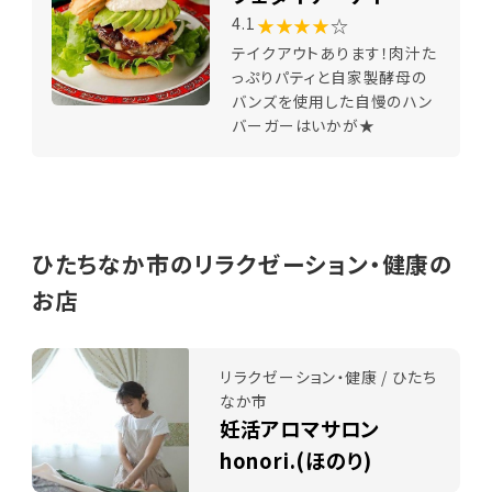
★★★★
☆
4.1
テイクアウトあります！肉汁た
っぷりパティと自家製酵母の
バンズを使用した自慢のハン
バーガーはいかが★
ひたちなか市のリラクゼーション・健康の
お店
リラクゼーション・健康 / ひたち
なか市
妊活アロマサロン
honori.(ほのり)