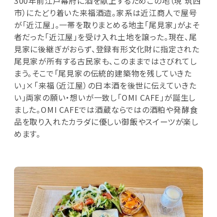
300年前江戸幕府に酒を献上するためこの地（現 筑西
市）にたどり着いた来福酒造。家系は近江商人で屋号
が「近江屋」。一帯を取りまとめる地主「尾見家」がよそ
者だった「近江屋」を受け入れ土地を譲った。現在、尾
見家に後継ぎがおらず、登録有形文化財に指定された
尾見家が所有する古民家も、このままではさびれてし
まう。そこで「尾見家の伝統的建築物を残していきた
い」×「来福（近江屋）の日本酒を後世に伝えていきた
い」両家の願い・想いが一致し「OMI CAFE」が誕生し
ました。OMI CAFEでは酒蔵ならではの酒粕や発酵食
品を取り入れたカラダに優しい御飯やスイーツが楽し
めます。