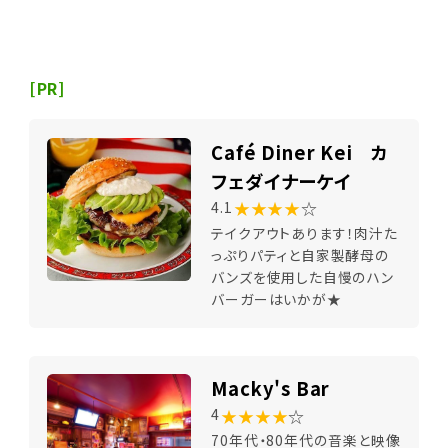
[PR]
Café Diner Kei カ
フェダイナーケイ
★★★★
☆
4.1
テイクアウトあります！肉汁た
っぷりパティと自家製酵母の
バンズを使用した自慢のハン
バーガーはいかが★
Macky's Bar
★★★★
☆
4
70年代・80年代の音楽と映像