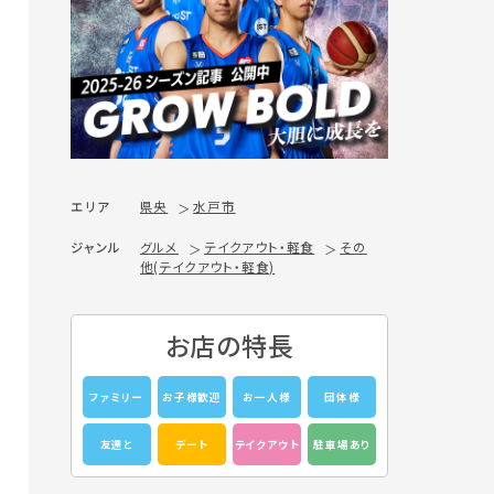
エリア
県央
水戸市
ジャンル
グルメ
テイクアウト・軽食
その
他(テイクアウト・軽食)
お店の特長
ファミリー
お子様歓迎
お一人様
団体様
友達と
デート
テイクアウト
駐車場あり