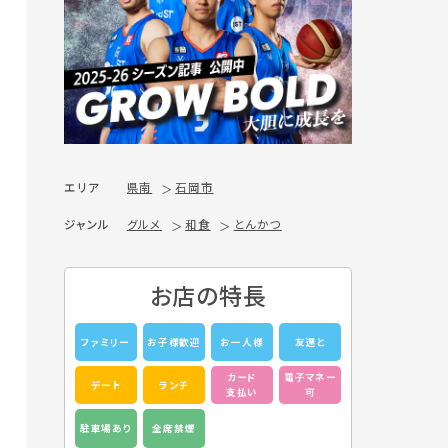
エリア
県南
石岡市
ジャンル
グルメ
和食
とんかつ
お店の特長
ファミリー
お子様歓迎
お一人様
友達と
カード
電子マネー
デート
ランチ
支払い
可
駐車場あり
全席禁煙