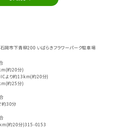
茨城県石岡市下青柳200 いばらきフラワーパーク駐車場
合
km(約20分)
Cより約13km(約20分)
km(約25分)
合
で約30分
合
m(約20分)315-0153