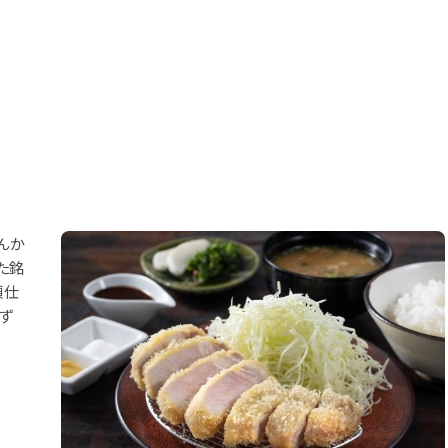
ン
んか
た銘
頭仕
ず