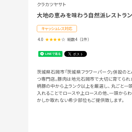
クラカツヤサト
大地の恵みを味わう自然派レストラ
キャッシュレス対応
4.0
★★★★
☆
総数4
（1件）
茨城県石岡市「茨城県フラワーパーク」併設のと
つ専門店。豚肉は地元石岡市で大切に育てられ
柄豚の中から上ランク以上を厳選し、 丸ごと一
入れることでロースや上ロースの他、一頭からわ
かしか取れない希少部位もご提供致します。