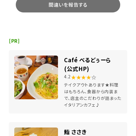
間違いを報告する
[PR]
Café べるどぅーら
(公式HP)
★★★★
☆
4.2
テイクアウトあります★料理
はもちろん、食器から内装ま
で、店主のこだわりが詰まった
イタリアンカフェ♪
鮨 ささき