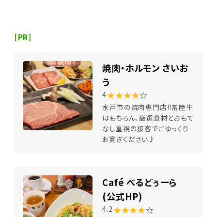
[PR]
焼肉・ホルモン さいお
う
★★★★
☆
4
水戸市の焼肉専門店!!常陸牛
はもちろん、厳選食材とおもて
なし重視の接客でごゆっくり
お寛ぎください♪
Café べるどぅーら
(公式HP)
★★★★
☆
4.2