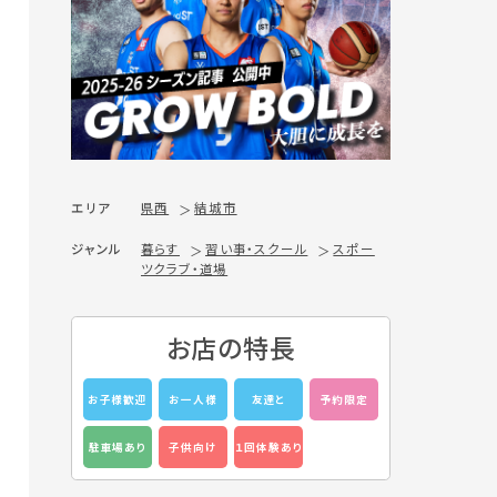
エリア
県西
結城市
ジャンル
暮らす
習い事・スクール
スポー
ツクラブ・道場
お店の特長
お子様歓迎
お一人様
友達と
予約限定
駐車場あり
子供向け
１回体験あり