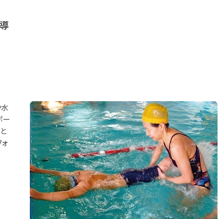
指導
や水
ポー
と
フォ