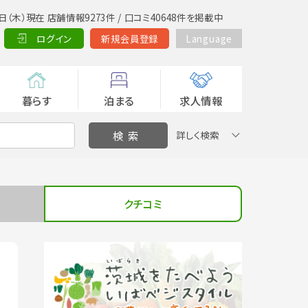
日（木）現在 店舗情報9273件 / 口コミ40648件を掲載中
ログイン
新規会員登録
Language
暮らす
泊まる
求人情報
詳しく検索
クチコミ