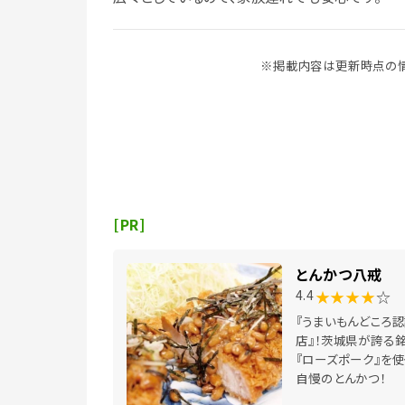
※掲載内容は更新時点の情
[PR]
とんかつ八戒
★★★★
☆
4.4
『うまいもんどころ
店』！茨城県が誇る
『ローズポーク』を使
自慢のとんかつ！