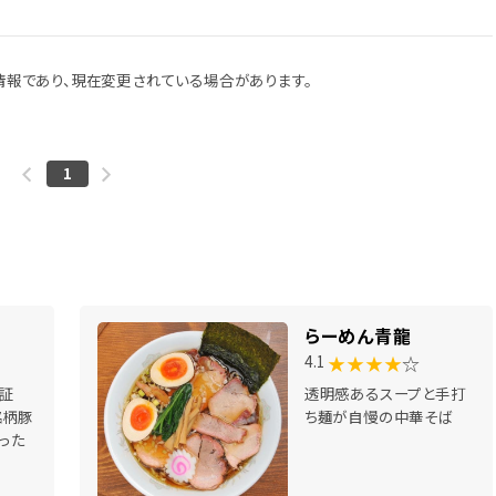
報であり、現在変更されている場合があります。
1
らーめん青龍
★★★★
☆
4.1
認証
透明感あるスープと手打
銘柄豚
ち麺が自慢の中華そば
った