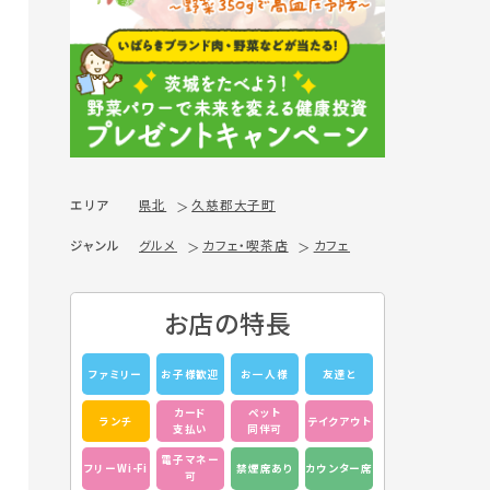
エリア
県北
久慈郡大子町
ジャンル
グルメ
カフェ・喫茶店
カフェ
お店の特長
ファミリー
お子様歓迎
お一人様
友達と
カード
ペット
ランチ
テイクアウト
支払い
同伴可
電子マネー
フリーWi-Fi
禁煙席あり
カウンター席
可