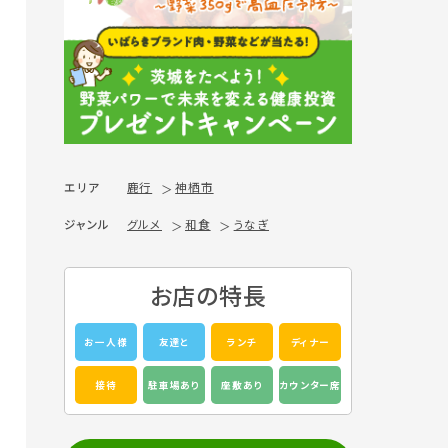
エリア
鹿行
神栖市
ジャンル
グルメ
和食
うなぎ
お店の特長
お一人様
友達と
ランチ
ディナー
接待
駐車場あり
座敷あり
カウンター席