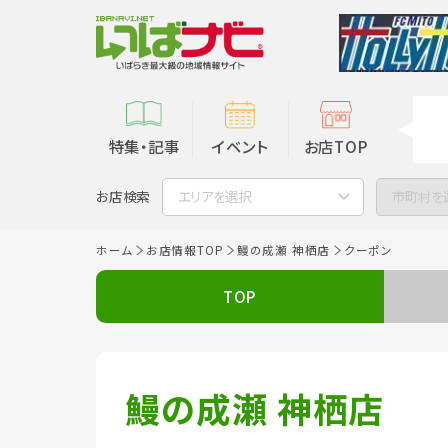
特集・記事
イベント
お店TOP
お店検索
エリアを選択
市町村を
ホーム
お店情報TOP
鰻の成瀬 神栖店
クーポン
TOP
鰻の成瀬 神栖店