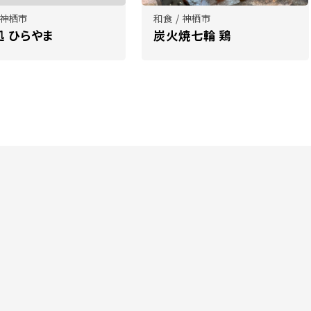
 神栖市
和食 / 神栖市
処 ひらやま
炭火焼七輪 鶏