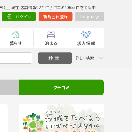
日（土）現在 店舗情報9271件 / 口コミ40655件を掲載中
ログイン
新規会員登録
Language
暮らす
泊まる
求人情報
詳しく検索
クチコミ