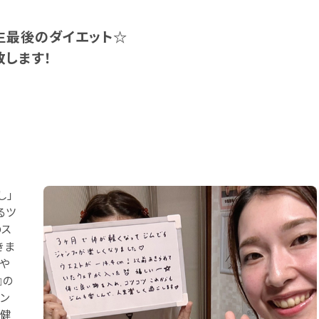
生最後のダイエット☆
します！
し」
るツ
のス
きま
いや
』の
ン
く健