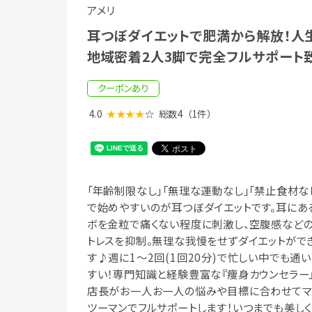
アメリ
耳つぼダイエットで肥満から解放！人
地域密着2人3脚で完全フルサポート致
クーポンあり
4.0
★★★★
☆
総数4
（1件）
「年齢制限なし」「無理な運動なし」「禁止食材な
で始めやすいのが耳つぼダイエットです。耳にあ
ボを金粒で痛くない程度に刺激し、空腹感など
トレスを抑制。無理な我慢をせずダイエットがで
す♪週に1～2回(1回20分)で忙しい中でも通
すい！専門知識と経験豊富な『痩身カウンセラー
店長がお一人お一人の悩みや目標に合わせてマ
ツーマンでフルサポートします！いつまでも美し