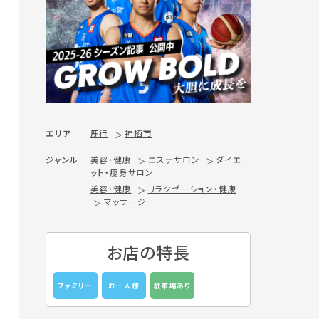
エリア
鹿行
神栖市
ジャンル
美容・健康
エステサロン
ダイエ
ット・痩身サロン
美容・健康
リラクゼーション・健康
マッサージ
お店の特長
ファミリー
お一人様
駐車場あり