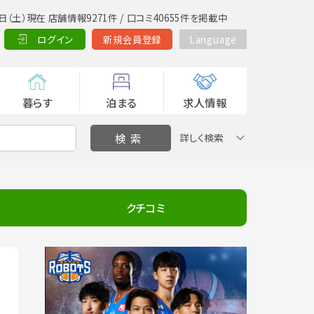
日（土）現在 店舗情報9271件 / 口コミ40655件を掲載中
ログイン
新規会員登録
Language
暮らす
泊まる
求人情報
詳しく検索
クチコミ