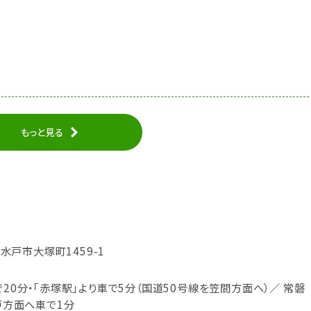
もっと見る
県水戸市大塚町1459-1
で20分・｢赤塚駅｣より車で5分（国道50号線を笠間方面へ）／ 常磐
水戸方面へ車で1分