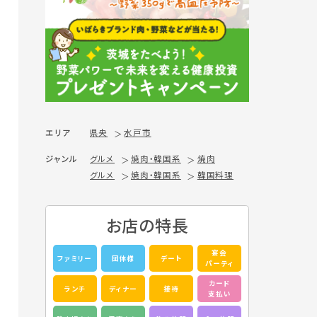
エリア
県央
水戸市
ジャンル
グルメ
焼肉・韓国系
焼肉
グルメ
焼肉・韓国系
韓国料理
お店の特長
宴会
ファミリー
団体様
デート
パーティ
カード
ランチ
ディナー
接待
支払い