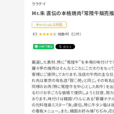
ララテイ
Mr.朱 直伝の本格焼肉「常陸牛販売
キャッシュレス対応
4.5
★★★★
☆
総数49
（11件）
厳選した素材、特に“常陸牛”を本場の味付けで
羅々亭の焼肉はそんなところにこだわりをもっ
客様にご提供しております。当店の牛肉の主な仕
れ先は東京の有名店「叙○苑」と同じ。その有名
同様のお肉（特に常陸牛を中心とした和牛）を出
るだけお手ごろな価格で提供しようと日夜、努力
おります。味付けは韓国ソウルにある「新羅ホテル
の元料理長ミスター「朱」直伝。特に牛タン塩は
の看板メニュー。また、韓国お好み焼「ちぢみ」石