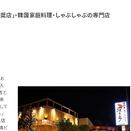
推奨店」・韓国家庭料理・しゃぶしゃぶの専門店
！
てお
入
店と
来
して
」
当店
焼ビ