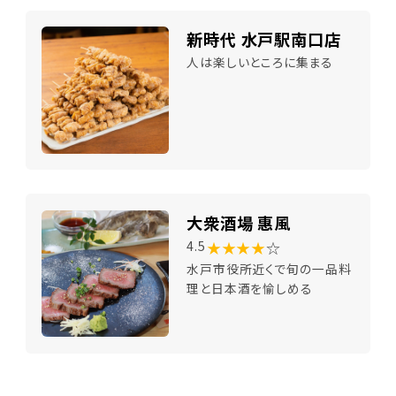
新時代 水戸駅南口店
人は楽しいところに集まる
大衆酒場 惠風
★★★★
☆
4.5
水戸市役所近くで旬の一品料
理と日本酒を愉しめる