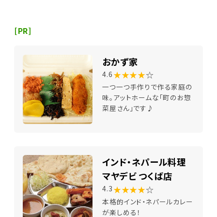
[PR]
おかず家
★★★★
☆
4.6
一つ一つ手作りで作る家庭の
味。アットホームな「町のお惣
菜屋さん」です♪
インド・ネパール料理
マヤデビ つくば店
★★★★
☆
4.3
本格的インド・ネパールカレー
が楽しめる！