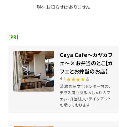
現在お知らせはありません
[PR]
Caya Cafe～カヤカフ
ェ～×お弁当のとこ【カ
フェとお弁当のお店】
★★★★
☆
4.4
茨城県民文化センター内の、
テラス席もあるおしゃれカフ
ェ。お弁当注文・テイクアウト
も承っております