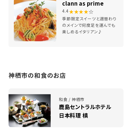
clann as prime
★★★★
☆
4.4
季節限定スイーツと週替わり
のメインで何度足を運んでも
楽しめるイタリアン♪
神栖市の和食のお店
和食 / 神栖市
鹿島セントラルホテル
日本料理 槙