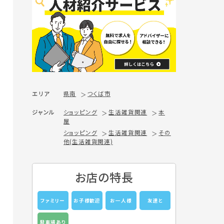
エリア
県南
つくば市
ジャンル
ショッピング
生活雑貨関連
本
屋
ショッピング
生活雑貨関連
その
他(生活雑貨関連)
お店の特長
ファミリー
お子様歓迎
お一人様
友達と
駐車場あり