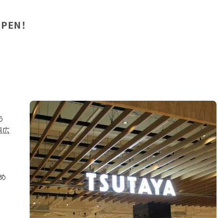
PEN！
う
幅広
め
場