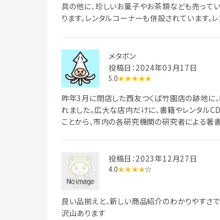
具の他に、珍しいお菓子やお茶類なども売ってい
ります。レンタルコーナーも併設されています。レ
えが良いと思います。駐車場は、最初の1時間は
メタボン
投稿日：2024年03月17日
5.0
★★★★★
昨年3月に閉店した西友つくば竹園店の跡地に、
れました。広大な店内だけに、書籍やレンタルCD
ことから、市内の各研究機関の研究者による著
貨コーナーに接し、他所ではあまり目にするこ
のみを購入しましたが、雑貨類にも興味があるの
投稿日：2023年12月27日
4.0
★★★★
☆
良い品揃えと、新しい商品紹介のわかりやすさで
沢山あります