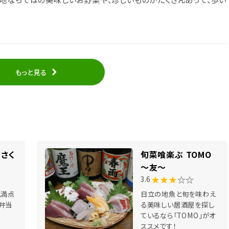
もっと見る
さく
旬菜喰楽ぶ TOMO
～友～
★★★
☆☆
3.6
ム満点
日立の地魚と旬を味わえ
弁当
る美味しい居酒屋を探し
ているなら「TOMO」がオ
ススメです！