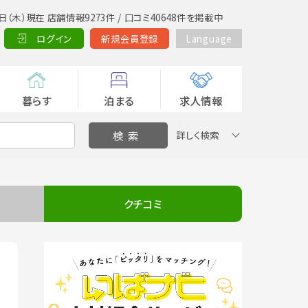
日（木）現在 店舗情報9273件 / 口コミ40648件を掲載中
ログイン
新規会員登録
Language
暮らす
泊まる
求人情報
詳しく検索
クチコミ