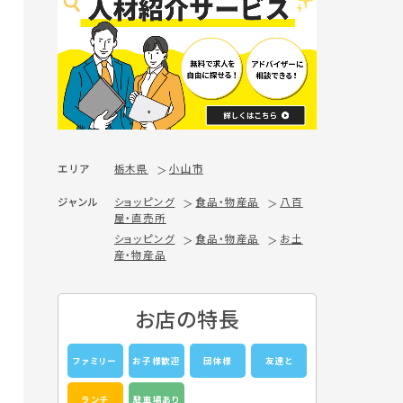
エリア
栃木県
小山市
ジャンル
ショッピング
食品・物産品
八百
屋・直売所
ショッピング
食品・物産品
お土
産・物産品
お店の特長
ファミリー
お子様歓迎
団体様
友達と
ランチ
駐車場あり