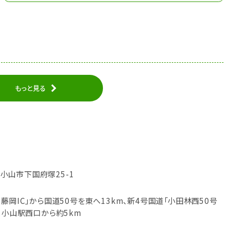
もっと見る
木県小山市下国府塚25-1
藤岡IC」から国道50号を東へ13km、新4号国道「小田林西50号
、小山駅西口から約5km