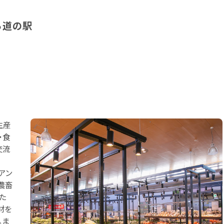
る道の駅
生産
・食
交流
アン
農畜
た
材を
。ま