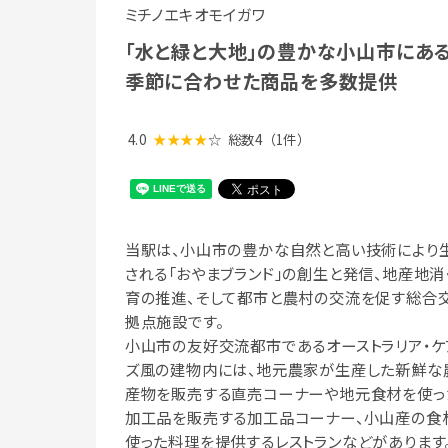
ミチノエキオモイガワ
「水と緑と大地」の豊かな小山市にあ
季節に合わせた商品を多数提供
4.0
★★★★
☆
総数4
（1件）
当駅は、小山市の豊かな自然と高い技術により
される「おやまブランド」の創生と発信、地産地消
育の推進、そして都市と農村の交流を促す総合
拠点施設です。
小山市の友好交流都市であるオーストラリア・ケ
ズ風の建物内には、地元農家が生産した新鮮な
産物を販売する直売コーナーや地元食材を使っ
加工品を販売する加工品コーナー、小山産の食
使った料理を提供するレストランなどがあります