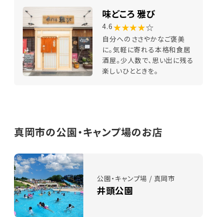
味どころ 雅び
★★★★
☆
4.6
自分へのささやかなご褒美
に。気軽に寄れる本格和食居
酒屋。少人数で、思い出に残る
楽しいひとときを。
真岡市の公園・キャンプ場のお店
公園・キャンプ場 / 真岡市
井頭公園