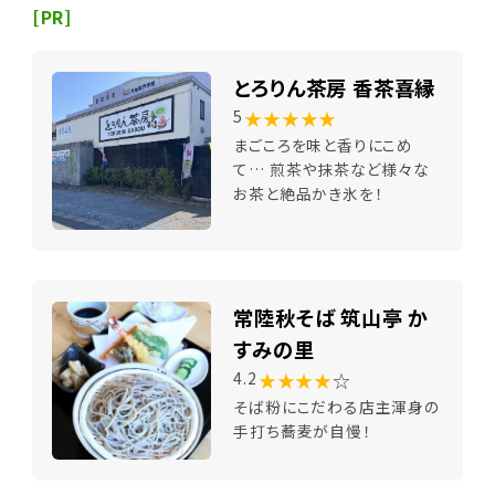
[PR]
とろりん茶房 香茶喜縁
★★★★★
5
まごころを味と香りにこめ
て… 煎茶や抹茶など様々な
お茶と絶品かき氷を！
常陸秋そば 筑山亭 か
すみの里
★★★★
☆
4.2
そば粉にこだわる店主渾身の
手打ち蕎麦が自慢！