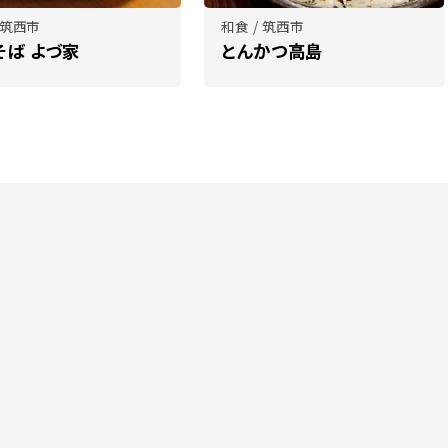
 筑西市
和食 / 筑西市
そば よづ家
とんかつ高島