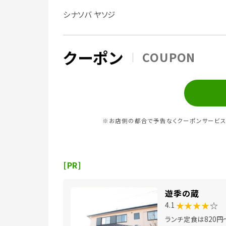
シナソバ ヤソジ
クーポン
COUPON
※お店側の都合で予告なくクーポンサービス
[PR]
遊季の蔵
★★★★
☆
4.1
ランチ定食は820円