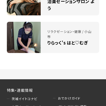
治楽ゼーションサロン よ
う
リラクゼーション・健康 / 小山
市
りらっく's はと♡むぎ
特集・連載情報
おでかけガイド
茨城イイトコナビ