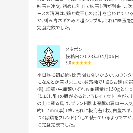
味玉を注文。初めに別皿で味玉1個が到来し、次
ースの清湯は、鶏と煮干しの出汁を合わせている
か、刻み青ネギのみと超シンプル。これに味玉を
完食完飲でした。
メタボン
投稿日：2023年04月06日
5.0
★★★★★
平日昼に初訪問。開業間もないからか、カウンタ
になんとか着けました。券売機で「塩らぁ麺」を
様)。細麺・中細麺いずれも並麺量は150gとな
「にぼし酢」の瓶があるというレイアウト。やが
の上に載る具は、ブランド豚味麗豚の肩ロース叉焼
約6-7mm厚)1枚、それに板海苔1枚、白髪ネ
つくば鶏をブレンド(?)して使っているようです
に完食完飲でした。