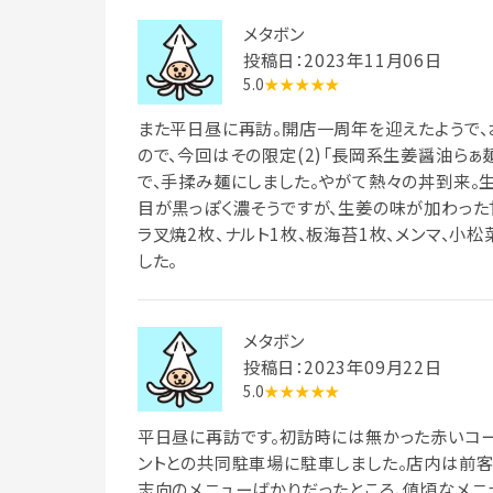
メタボン
投稿日：2023年11月06日
5.0
★★★★★
また平日昼に再訪。開店一周年を迎えたようで
ので、今回はその限定(2)「長岡系生姜醤油ら
で、手揉み麺にしました。やがて熱々の丼到来。
目が黒っぽく濃そうですが、生姜の味が加わった
ラ叉焼2枚、ナルト1枚、板海苔1枚、メンマ、
した。
メタボン
投稿日：2023年09月22日
5.0
★★★★★
平日昼に再訪です。初訪時には無かった赤いコー
ントとの共同駐車場に駐車しました。店内は前客
志向のメニューばかりだったところ、値頃なメニ