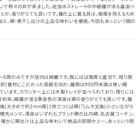
いで熱々の丼が来ました。低加水ストレートの中細麺が浸る醤油ベ
とか、香りがとても良いです。麺の上に載る具は、価格を抑えるため
加え、鶏・煮干し出汁の上品な味わいを堪能。今回もあっという間の
ー8席のみですが店内は綺麗です。既にほぼ満席と盛況で、残り席
選択(食材にこだわった高級志向か、麺類は900円未満は無い模
っています。カウンター上には木製トレイが並べられており、傍らには
て丼到来。細麺が浸る黄金色の清湯は鶏の香りがとても良いです。麺
(大きめで約2mm厚)1枚とつくば鶏(?)ムネ叉焼(小さいながら
ギ、穂先メンマ。清湯はいずれもブランド鶏の比内鶏、名古屋コーチン、
が、確かに鶏出汁は上品な味わいで絶品の部類かと・・。あっという間