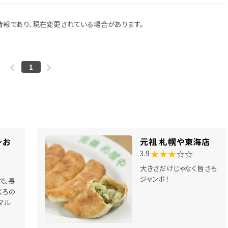
報であり、現在変更されている場合があります。
1
～お
元祖 札幌や東海店
★★★
☆☆
3.9
大きさだけじゃなく旨さも
ジャンボ！
で、長
くろの
マル