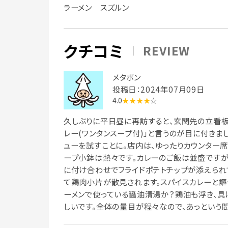
ラーメン スズルン
クチコミ
REVIEW
メタボン
投稿日：2024年07月09日
4.0
★★★★
☆
久しぶりに平日昼に再訪すると、玄関先の立看板に
レー(ワンタンスープ付)」と言うのが目に付きま
ューを試すことに。店内は、ゆったりカウンター
ープ小鉢は熱々です。カレーのご飯は並盛ですが
に付け合わせでフライドポテトチップが添えられ
て鶏肉小片が散見されます。スパイスカレーと謳
ーメンで使っている醤油清湯か？鶏油も浮き、具
しいです。全体の量目が程々なので、あっという