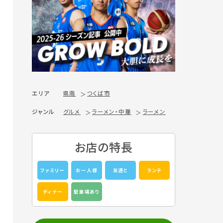
エリア
県南
つくば市
ジャンル
グルメ
ラーメン・中華
ラーメン
お店の特長
ファミリー
お一人様
友達と
ランチ
ディナー
駐車場あり