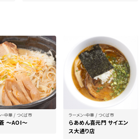
・中華 / つくば市
ラーメン・中華 / つくば市
蒼 ～AOI～
らあめん喜元門 サイエン
ス大通り店