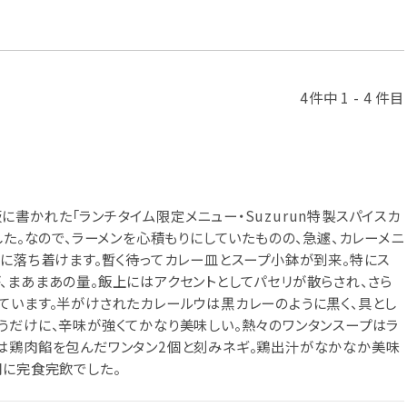
4件中 1 - 4 件目
書かれた「ランチタイム限定メニュー・Suzurun特製スパイスカ
した。なので、ラーメンを心積もりにしていたものの、急遽、カレーメニ
席に落ち着けます。暫く待ってカレー皿とスープ小鉢が到来。特にス
、まあまあの量。飯上にはアクセントとしてパセリが散らされ、さら
ています。半がけされたカレールウは黒カレーのように黒く、具とし
うだけに、辛味が強くてかなり美味しい。熱々のワンタンスープはラ
は鶏肉餡を包んだワンタン2個と刻みネギ。鶏出汁がなかなか美味
間に完食完飲でした。