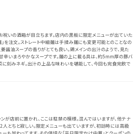
、お祝いの酒箱が目立ちます。店内の黒板に限定メニューが出ていた
ぁ麺」を注文。ストレート中細麺は手揉み麺にも変更可能とのことなの
生姜醤油スープの香りがとても良い。鶏メインの出汁のようで、見た
甘辛いまろやかなスープです。麺の上に載る具は、約5mm厚の豚バ
小松菜に刻みネギ。出汁の上品な味わいを堪能して、今回も完食完飲で
ンが店前に置かれ、ここは駐禁の模様。混んではいますが、他テナ
2人とちと寂しい。限定メニューも出ていますが、初訪時には高級
ューも加わってます。その値頃な「平日限定かけ中華」とクーポンの