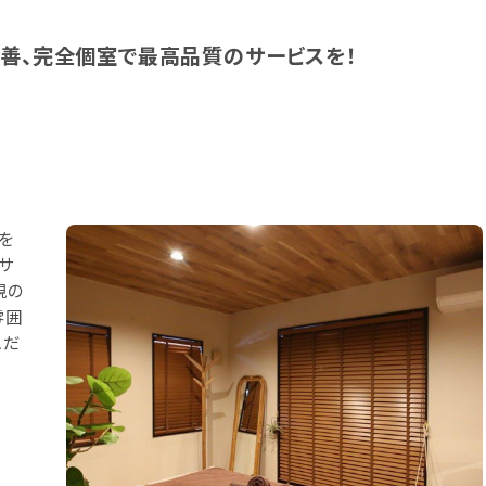
改善、完全個室で最高品質のサービスを！
を
サ
視の
雰囲
こだ