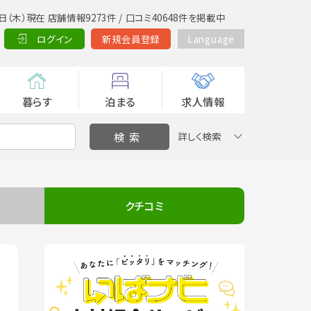
日（木）現在 店舗情報9273件 / 口コミ40648件を掲載中
ログイン
新規会員登録
Language
暮らす
泊まる
求人情報
詳しく検索
クチコミ