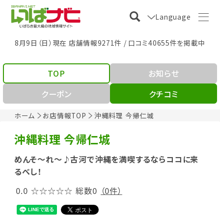
Language
8月9日（日）現在 店舗情報9271件 / 口コミ40655件を掲載中
TOP
お知らせ
クーポン
クチコミ
ホーム
お店情報TOP
沖縄料理 今帰仁城
沖縄料理 今帰仁城
めんそ～れ～♪古河で沖縄を満喫するならココに来
るべし！
0.0
☆☆☆☆☆
総数0
（0件）