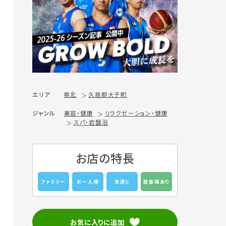
エリア
県北
久慈郡大子町
ジャンル
美容・健康
リラクゼーション・健康
スパ・岩盤浴
お店の特長
ファミリー
お一人様
友達と
駐車場あり
お気に入りに追加