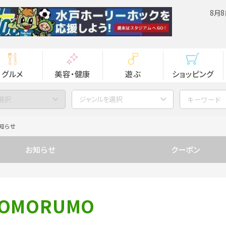
8月8
グルメ
美容・健康
遊ぶ
ショッピング
選択
ジャンルを選択
知らせ
お知らせ
クーポン
OMORUMO