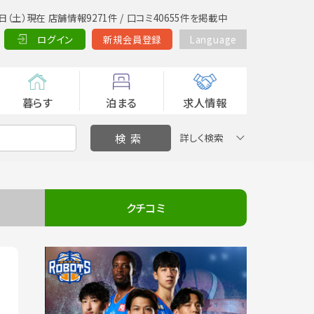
日（土）現在 店舗情報9271件 / 口コミ40655件を掲載中
ログイン
新規会員登録
Language
暮らす
泊まる
求人情報
詳しく検索
クチコミ