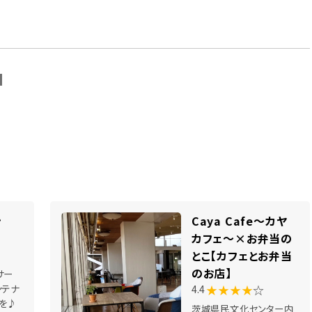
N
ン
Caya Cafe～カヤ
カフェ～×お弁当の
とこ【カフェとお弁当
のお店】
サー
★★★★
☆
ンテナ
4.4
を♪
茨城県民文化センター内