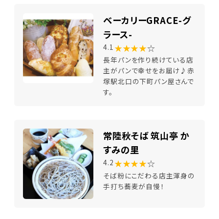
ベーカリーGRACE-グ
ラース-
★★★★
☆
4.1
長年パンを作り続けている店
主がパンで幸せをお届け♪赤
塚駅北口の下町パン屋さんで
す。
常陸秋そば 筑山亭 か
すみの里
★★★★
☆
4.2
そば粉にこだわる店主渾身の
手打ち蕎麦が自慢！