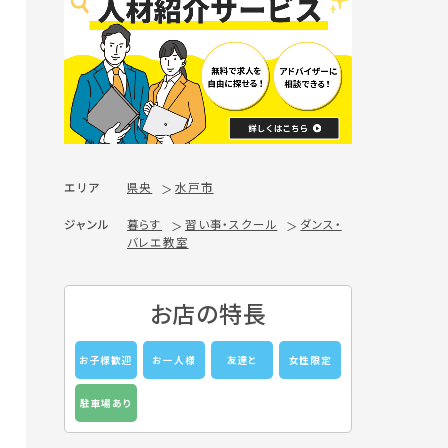
エリア
県央
水戸市
ジャンル
暮らす
習い事・スクール
ダンス・
バレエ教室
お店の特長
お子様歓迎
お一人様
友達と
女性限定
駐車場あり