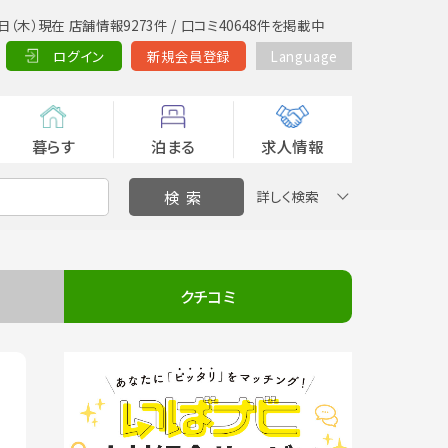
日（木）現在 店舗情報9273件 / 口コミ40648件を掲載中
ログイン
新規会員登録
Language
暮らす
泊まる
求人情報
詳しく検索
クチコミ