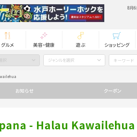
8月6
グルメ
美容・健康
遊ぶ
ショッピング
選択
ジャンルを選択
awailehua
お知らせ
クーポン
apana - Halau Kawailehua