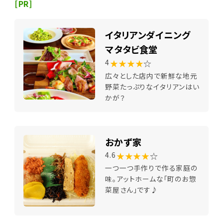
[PR]
イタリアンダイニング
マタタビ食堂
★★★★
☆
4
広々とした店内で新鮮な地元
野菜たっぷりなイタリアンはい
かが？
おかず家
★★★★
☆
4.6
一つ一つ手作りで作る家庭の
味。アットホームな「町のお惣
菜屋さん」です♪